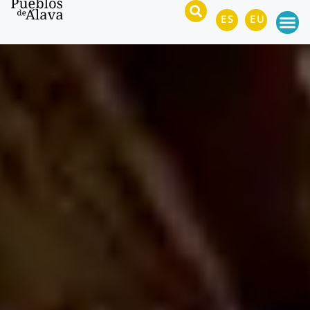
ES
EU