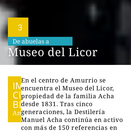
3
De abuelas a
i
e
t
o
s
n
n
Museo del Licor
En el centro de Amurrio se
IMPRES
encuentra el Museo del Licor,
CINDI
propiedad de la familia Acha
BLES
desde 1831. Tras cinco
generaciones, la Destilería
Amurrio
Manuel Acha continúa en activo
con más de 150 referencias en