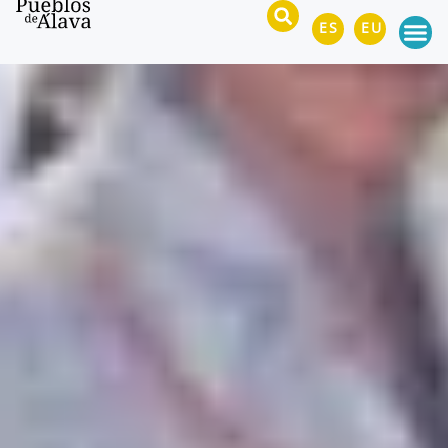
ES
EU