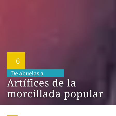
6
De abuelas a
n
i
e
t
o
s
Artífices de la
morcillada popular