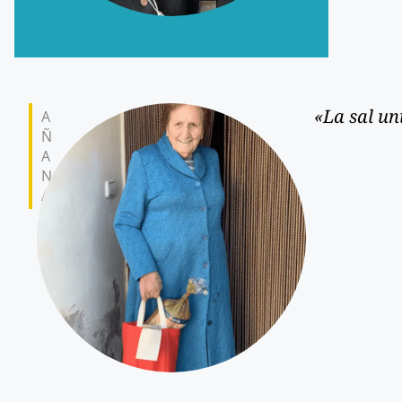
«La sal un
A
Ñ
A
N
A