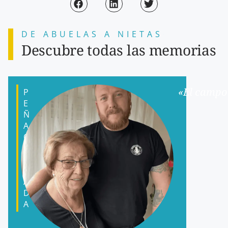
DE ABUELAS A
N
I
E
T
O
S
Descubre todas las memorias
«El campo 
P
E
Ñ
A
C
E
R
R
A
D
A