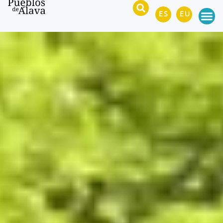
ES
EU