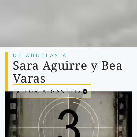
DE ABUELAS A
N
I
E
T
A
S
Sara Aguirre y Bea
Varas
VITORIA-GASTEIZ