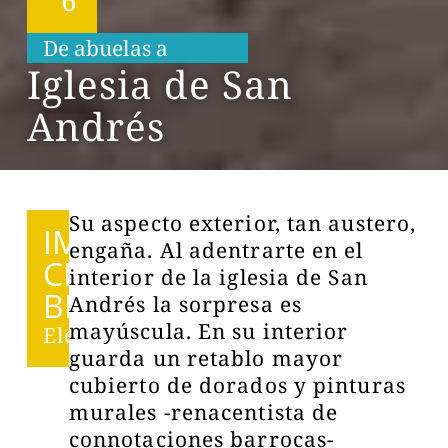
De abuelas a
n
i
e
t
a
s
Iglesia de San
Andrés
Su aspecto exterior, tan austero,
IMPRES
engaña. Al adentrarte en el
CINDI
interior de la iglesia de San
BLES
Andrés la sorpresa es
mayúscula. En su interior
Elciego
guarda un retablo mayor
cubierto de dorados y pinturas
murales -renacentista de
connotaciones barrocas-