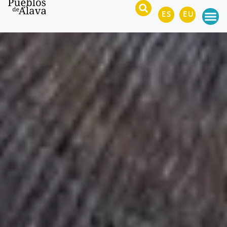
ES
EU