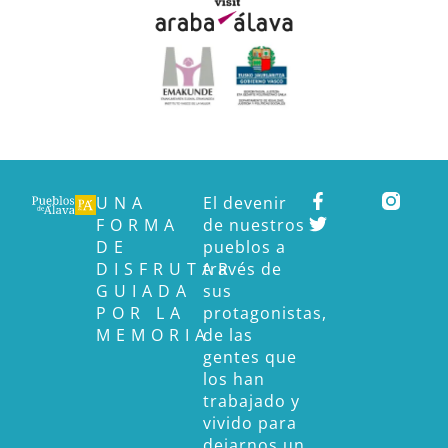
UNA
El devenir
FORMA
de nuestros
DE
pueblos a
DISFRUTAR
través de
GUIADA
sus
POR LA
protagonistas,
MEMORIA
de las
gentes que
los han
trabajado y
vivido para
dejarnos un