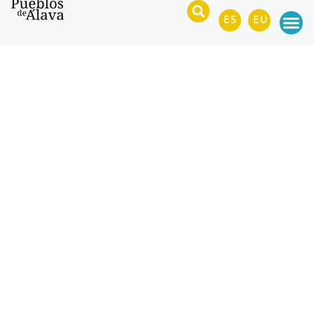
ES
EU