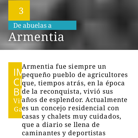
3
De abuelas a
s
n
e
i
t
o
a
t
e
Armentia
Armentia fue siempre un
IMPRES
pequeño pueblo de agricultores
CINDI
que, tiempos atrás, en la época
BLES
de la reconquista, vivió sus
años de esplendor. Actualmente
Vitoria-
es un concejo residencial con
Gasteiz
casas y chalets muy cuidados,
que a diario se llena de
caminantes y deportistas