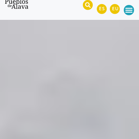
ES
EU