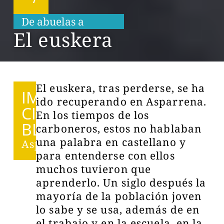
De abuelas a
n
i
e
t
o
s
El euskera
El euskera, tras perderse, se ha
IMPRES
ido recuperando en Asparrena.
CINDI
En los tiempos de los
BLES
carboneros, estos no hablaban
una palabra en castellano y
Asparrena
para entenderse con ellos
muchos tuvieron que
aprenderlo. Un siglo después la
mayoría de la población joven
lo sabe y se usa, además de en
el trabajo y en la escuela, en la