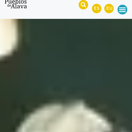
ES
EU