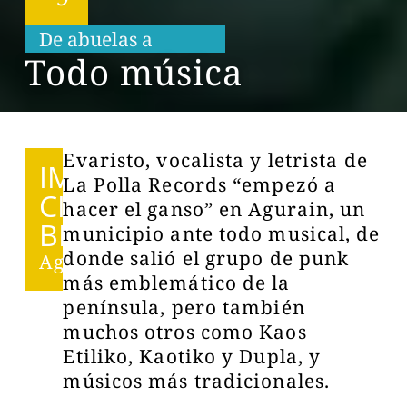
De abuelas a
n
i
e
t
o
s
Todo música
Evaristo, vocalista y letrista de
IMPRES
La Polla Records “empezó a
CINDI
hacer el ganso” en Agurain, un
BLES
municipio ante todo musical, de
donde salió el grupo de punk
Agurain
más emblemático de la
península, pero también
muchos otros como Kaos
Etiliko, Kaotiko y Dupla, y
músicos más tradicionales.